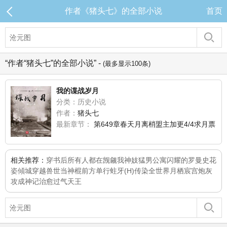
作者《猪头七》的全部小说
首页
“作者“猪头七”的全部小说” -
(最多显示100条)
我的谍战岁月
分类：历史小说
作者：
猪头七
最新章节：
第649章春天月离梢盟主加更4/4求月票
相关推荐：
穿书后所有人都在觊觎我
神妓
猛男公寓
闪耀的罗曼史
花
姿傾城
穿越兽世当神棍
前方单行
蛀牙(H)
传染全世界
月栖宸宫
炮灰
攻成神记
治愈过气天王