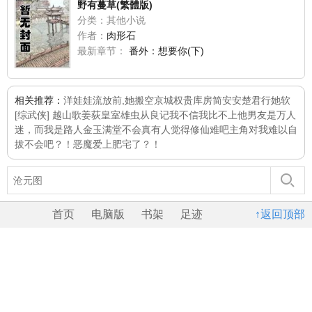
野有蔓草(繁體版)
分类：其他小说
作者：
肉形石
最新章节：
番外：想要你(下)
相关推荐：
洋娃娃
流放前,她搬空京城权贵库房简安安楚君行
她软
[综武侠] 越山歌
姜荻
皇室雄虫从良记
我不信我比不上他
男友是万人
迷，而我是路人
金玉满堂
不会真有人觉得修仙难吧
主角对我难以自
拔
不会吧？！恶魔爱上肥宅了？！
首页
电脑版
书架
足迹
↑返回顶部