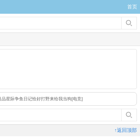
首页
牲品
星际争鱼日记
恰好
打野来给我当狗[电竞]
↑返回顶部