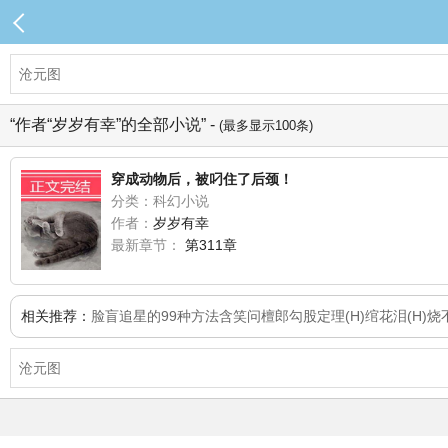
“作者“岁岁有幸”的全部小说” -
(最多显示100条)
穿成动物后，被叼住了后颈！
分类：科幻小说
作者：
岁岁有幸
最新章节：
第311章
相关推荐：
脸盲追星的99种方法
含笑问檀郎
勾股定理(H)
绾花泪(H)
烧