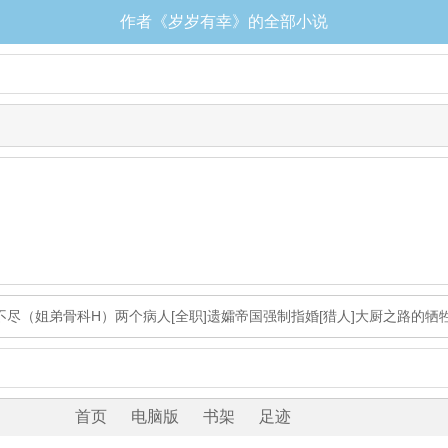
作者《岁岁有幸》的全部小说
不尽（姐弟骨科H）
两个病人
[全职]遗孀
帝国强制指婚
[猎人]大厨之路的牺
首页
电脑版
书架
足迹