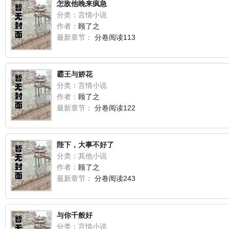
怎敌他晚来疯急
分类：言情小说
作者：
顾了之
最新章节：
分卷阅读113
霸王与娇花
分类：言情小说
作者：
顾了之
最新章节：
分卷阅读122
陛下，大事不好了
分类：其他小说
作者：
顾了之
最新章节：
分卷阅读243
与你千般好
分类：言情小说