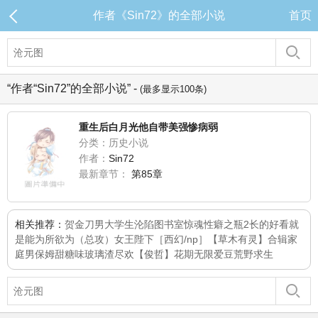
作者《Sin72》的全部小说
首页
“作者“Sin72”的全部小说” -
(最多显示100条)
重生后白月光他自带美强惨病弱
分类：历史小说
作者：
Sin72
最新章节：
第85章
相关推荐：
贺金刀
男大学生沦陷
图书室惊魂
性癖之瓶2
长的好看就
是能为所欲为（总攻）
女王陛下［西幻/np］
【草木有灵】合辑
家
庭男保姆
甜糖味玻璃渣
尽欢
【俊哲】花期无限
爱豆荒野求生