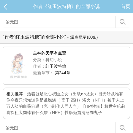
作者《红玉波特糖》的全部小说
首页
“作者“红玉波特糖”的全部小说” -
(最多显示100条)
主神的天平有点歪
分类：科幻小说
作者：
红玉波特糖
最新章节：
第244章
相关推荐：
活着就是恶心
权臣之女（出轨np父女）
目光所及唯有
你
今夜只想知道你是谁
燃烧（ 高干 高H）
浴火（NPH）
被千人上
万人骑的白薇
狩猎（恋与制作人同人向）
【HP/性转】救世主哈莉
喜欢粗大肉棒有什么错（NPH）
性癖短篇
清汤肉丸子