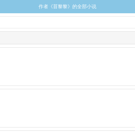
作者《苜黎黎》的全部小说