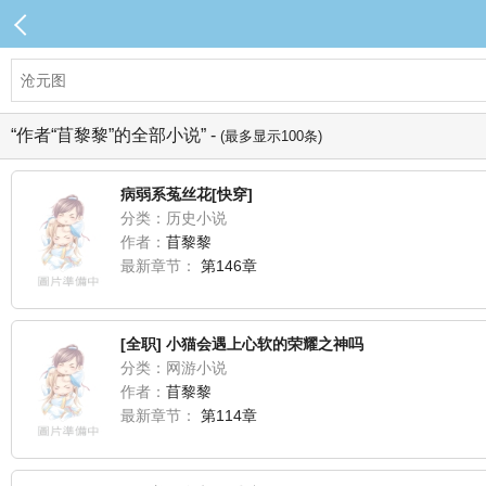
“作者“苜黎黎”的全部小说” -
(最多显示100条)
病弱系菟丝花[快穿]
分类：历史小说
作者：
苜黎黎
最新章节：
第146章
[全职] 小猫会遇上心软的荣耀之神吗
分类：网游小说
作者：
苜黎黎
最新章节：
第114章