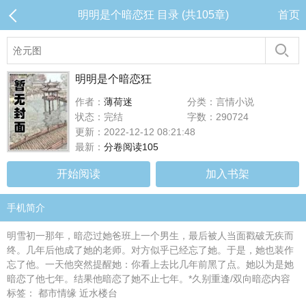
明明是个暗恋狂 目录 (共105章)
首页
明明是个暗恋狂
作者：
薄荷迷
分类：言情小说
状态：完结
字数：290724
更新：2022-12-12 08:21:48
最新：
分卷阅读105
开始阅读
加入书架
手机简介
明雪初一那年，暗恋过她爸班上一个男生，最后被人当面戳破无疾而
终。几年后他成了她的老师。对方似乎已经忘了她。于是，她也装作
忘了他。一天他突然提醒她：你看上去比几年前黑了点。她以为是她
暗恋了他七年。结果他暗恋了她不止七年。*久别重逢/双向暗恋内容
标签： 都市情缘 近水楼台