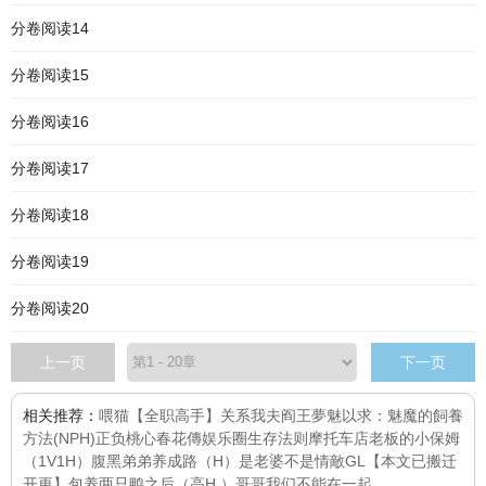
分卷阅读14
分卷阅读15
分卷阅读16
分卷阅读17
分卷阅读18
分卷阅读19
分卷阅读20
上一页
下一页
相关推荐：
喂猫
【全职高手】关系
我夫阎王
夢魅以求：魅魔的飼養
方法(NPH)
正负桃心
春花傳
娱乐圈生存法则
摩托车店老板的小保姆
（1V1H）
腹黑弟弟养成路（H）
是老婆不是情敵GL
【本文已搬迁
开更】包养两只鸭之后（高H ）
哥哥我们不能在一起