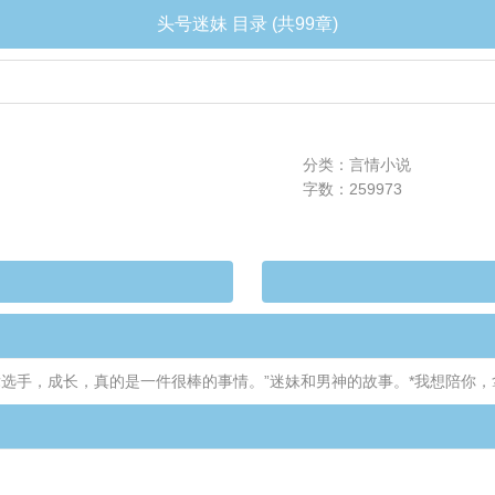
头号迷妹 目录 (共99章)
分类：言情小说
字数：259973
选手，成长，真的是一件很棒的事情。”迷妹和男神的故事。*我想陪你，