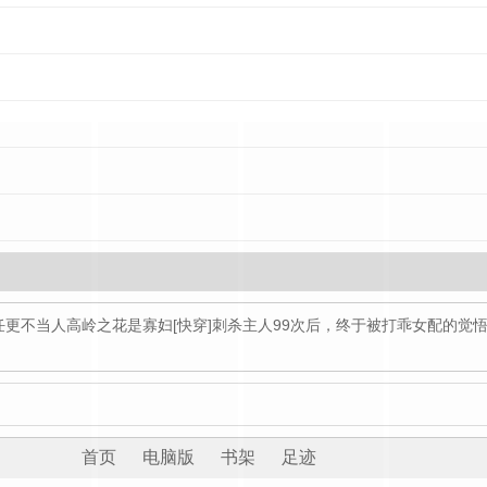
任更不当人
高岭之花是寡妇[快穿]
刺杀主人99次后，终于被打乖
女配的觉
首页
电脑版
书架
足迹