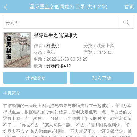
星际重生之低调难为 目录 (共412章)
首页
星际重生之低调难为
作者：
柳燕倪
分类：耽美小说
状态：完结
字数：1142305
更新：2022-12-23 09:53:29
最新：
分卷阅读412
开始阅读
加入书架
手机简介
在结婚前的一天晚上因为撞见弟弟与未婚夫搞在一起被杀，唐羽万幸
得以重生，根据临死前听到的信息，唐羽决定低调一点，等自己的羽
翼再丰满一点，然后……可是……当他遇上某人的时候，就注定低调
不了……“你去不去。”某人问得平静。“不去！”唐羽回得很爽快。“你
究竟去不去？”某人微微眯起眼睛。“不去就是不去！”还是很坚定。某