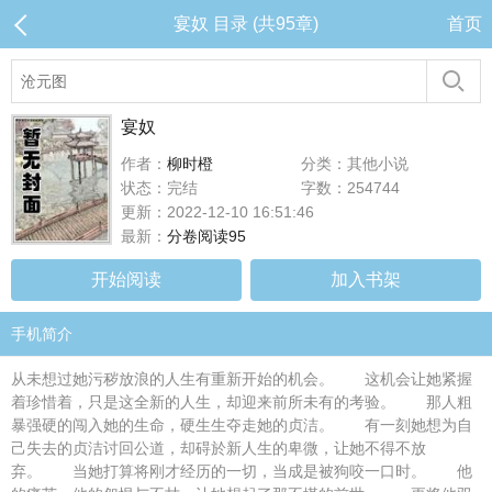
宴奴 目录 (共95章)
首页
宴奴
作者：
柳时橙
分类：其他小说
状态：完结
字数：254744
更新：2022-12-10 16:51:46
最新：
分卷阅读95
开始阅读
加入书架
手机简介
从未想过她污秽放浪的人生有重新开始的机会。 这机会让她紧握
着珍惜着，只是这全新的人生，却迎来前所未有的考验。 那人粗
暴强硬的闯入她的生命，硬生生夺走她的贞洁。 有一刻她想为自
己失去的贞洁讨回公道，却碍於新人生的卑微，让她不得不放
弃。 当她打算将刚才经历的一切，当成是被狗咬一口时。 他