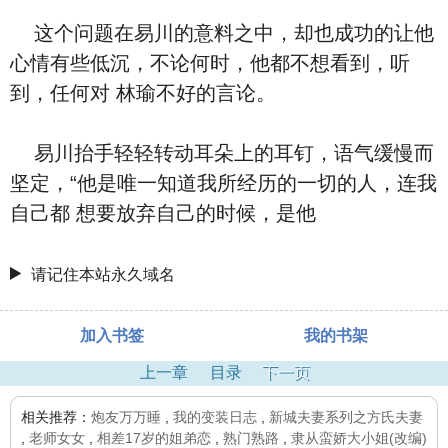
这个问题在易川的意料之中，却也成功的让他
心情有些低沉，不论何时，他都不想看到，听
到，任何对 林瑜不好的言论。
易川抬手轻轻转动耳朵上的耳钉，语气缓慢而
坚定，“他是唯一知道我所经历的一切的人，连我
自己都 想要放弃自己的时候，是他
请记住本站永久域名
加入书签
我的书架
上一章
目录
下一页
相关推荐：
炮友万万睡
,
我的变装日志
,
新城夫妻系列之方氏夫妻
,
老师女女
,
相差17岁的姐弟恋
,
熟门熟路
,
隶从蛮娇大小姐(改编)