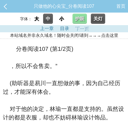
只做他的心尖宝_分卷阅读107
首页
大
中
小
护眼
关灯
字体：
上一章
目录
下一页
本站域名并非永久域名！随时会关闭!请到→→→点击这里
分卷阅读107 (第1/2页)
，所以不会售卖。”
(助听器是易川一直想做的事，因为自己经历
过，才能深有体会。
对于他的决定，林瑜一直都是支持的。虽然设
计的都是衣服，却也不妨碍林瑜设计饰品。