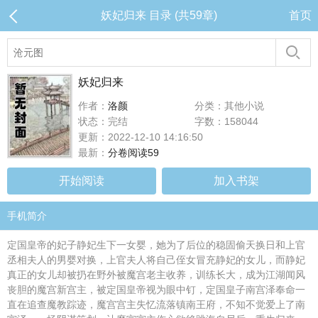
妖妃归来 目录 (共59章)
首页
妖妃归来
作者：
洛颜
分类：其他小说
状态：完结
字数：158044
更新：2022-12-10 14:16:50
最新：
分卷阅读59
开始阅读
加入书架
手机简介
定国皇帝的妃子静妃生下一女婴，她为了后位的稳固偷天换日和上官
丞相夫人的男婴对换，上官夫人将自己侄女冒充静妃的女儿，而静妃
真正的女儿却被扔在野外被魔宫老主收养，训练长大，成为江湖闻风
丧胆的魔宫新宫主，被定国皇帝视为眼中钉，定国皇子南宫泽奉命一
直在追查魔教踪迹，魔宫宫主失忆流落镇南王府，不知不觉爱上了南