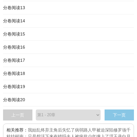
分卷阅读13
分卷阅读14
分卷阅读15
分卷阅读16
分卷阅读17
分卷阅读18
分卷阅读19
分卷阅读20
上一页
下一页
相关推荐：
我始乱终弃主角后失忆了
病弱路人甲被迫深陷修罗场
千
枝结
柯南：只是想活下来有错吗
夫人被疯批少年缠上了
浮玉录
白月