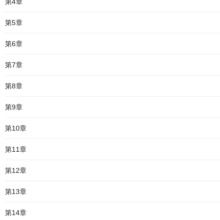
第4章
第5章
第6章
第7章
第8章
第9章
第10章
第11章
第12章
第13章
第14章