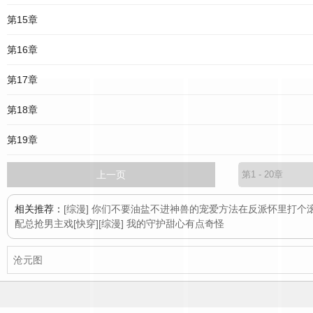
第15章
第16章
第17章
第18章
第19章
上一页
相关推荐：
[综漫] 你们不要油盐不进
神兽的宠爱方法
在反派怀里打个
配总抢男主戏[快穿]
[综漫] 我的守护甜心有点奇怪