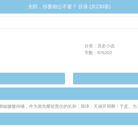
夫郎，你要相公不要？ 目录 (共230章)
分类：历史小说
字数：876202
弟妹嗷嗷待哺，作为肩负耀祖责任的长孙；韩璋：天崩开局啊！于是。为了