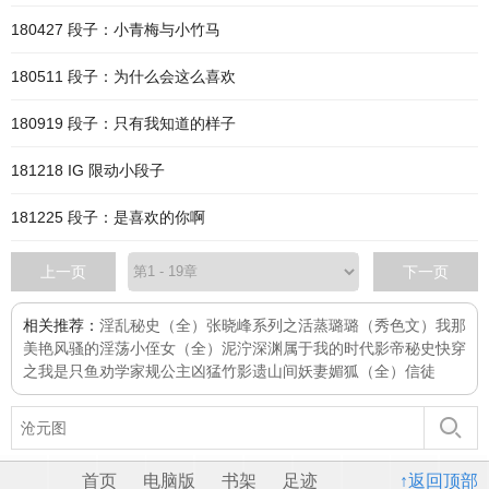
180427 段子：小青梅与小竹马
180511 段子：为什么会这么喜欢
180919 段子：只有我知道的样子
181218 IG 限动小段子
181225 段子：是喜欢的你啊
上一页
下一页
相关推荐：
淫乱秘史（全）
张晓峰系列之活蒸璐璐（秀色文）
我那
美艳风骚的淫荡小侄女（全）
泥泞深渊
属于我的时代
影帝秘史
快穿
之我是只鱼
劝学家规
公主凶猛
竹影遗山间
妖妻媚狐（全）
信徒
首页
电脑版
书架
足迹
↑返回顶部