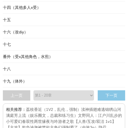
十四（其他多人x受）
十五
十六（攻diy）
十七
番外（受x其他角色，水煎）
十八
十九（体外）
上一页
下一页
相关推荐：
荔枝香近（1V2，乱伦，强制）
渎神
插翅难逃
锦绣山河
满庭芳
上流（娱乐圈文，总裁和练习生）
文野同人：江户川乱步的
小可爱
幻春
双性两世缘
夜与吟游者之歌【人兽/互攻/双洁 1v1】
【主攻】欺负迪迦
被禁欲主角们强制爱了（虫族3p）
隐忍