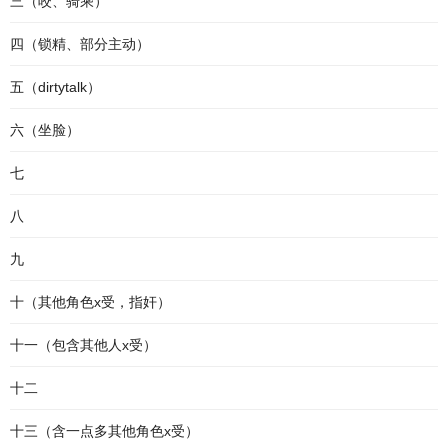
三（咬、骑乘）
四（锁精、部分主动）
五（dirtytalk）
六（坐脸）
七
八
九
十（其他角色x受，指奸）
十一（包含其他人x受）
十二
十三（含一点多其他角色x受）