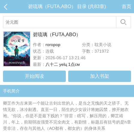
碧琉璃（FUTA,ABO） 目录 (共83章)
首页
碧琉璃（FUTA,ABO）
作者：
roropop
分类：耽美小说
状态：连载
字数：371972
更新：2026-06-17 13:21:46
最新：
八十二 уelц 1点cм
开始阅读
加入书架
手机简介
卿芷作为古来第一个能让古剑出世的人，是当之无愧的天之骄子。无
情无欲，冰冷剔透。直至一日，陌生的少女设计将她囚禁，撩开她衣
袍。“你说，你是不是最下贱的？”排雷：瞎写，解压用的，卿芷靖
川，年上，前期弱攻强受不完全肉文，有剧情，标题后有括号的是h章
受非洁，存在与其他人（AO都有，都女的）的身体关系