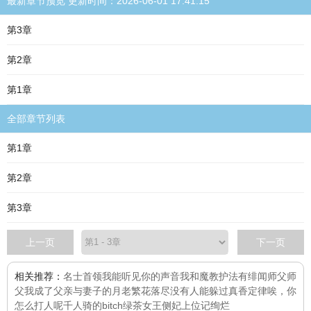
最新章节预览 更新时间：2026-06-01 17:41:15
第3章
第2章
第1章
全部章节列表
第1章
第2章
第3章
上一页
下一页
相关推荐：
名士首领
我能听见你的声音
我和魔教护法有绯闻
师父师
父
我成了父亲与妻子的月老
繁花落尽
没有人能躲过真香定律
唉，你
怎么打人呢
千人骑的bitch
绿茶女王
侧妃上位记
绚烂