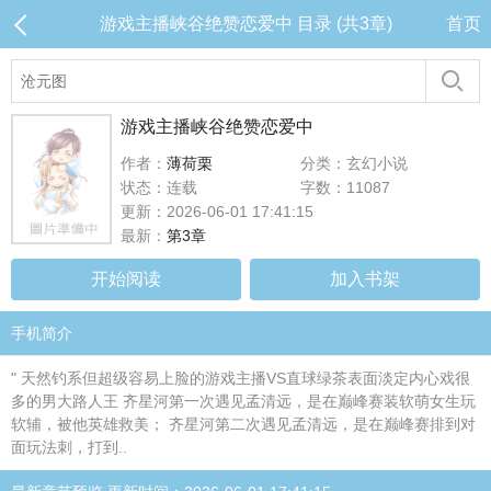
游戏主播峡谷绝赞恋爱中 目录 (共3章)
首页
游戏主播峡谷绝赞恋爱中
作者：
薄荷栗
分类：玄幻小说
状态：连载
字数：11087
更新：2026-06-01 17:41:15
最新：
第3章
开始阅读
加入书架
手机简介
" 天然钓系但超级容易上脸的游戏主播VS直球绿茶表面淡定内心戏很
多的男大路人王 齐星河第一次遇见孟清远，是在巅峰赛装软萌女生玩
软辅，被他英雄救美； 齐星河第二次遇见孟清远，是在巅峰赛排到对
面玩法刺，打到..