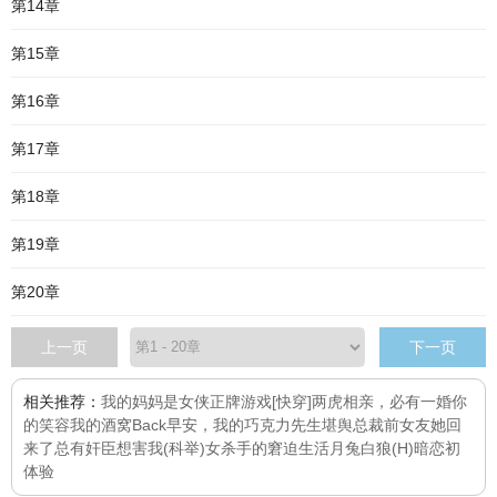
第14章
第15章
第16章
第17章
第18章
第19章
第20章
上一页
下一页
相关推荐：
我的妈妈是女侠
正牌游戏[快穿]
两虎相亲，必有一婚
你
的笑容我的酒窝
Back
早安，我的巧克力先生
堪舆
总裁前女友她回
来了
总有奸臣想害我(科举)
女杀手的窘迫生活
月兔白狼(H)
暗恋初
体验