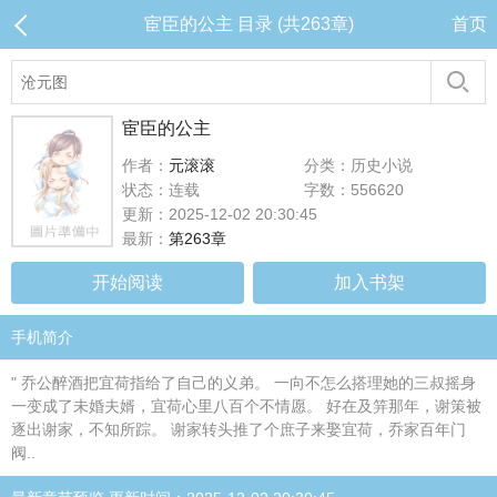
宦臣的公主 目录 (共263章)
首页
宦臣的公主
作者：
元滚滚
分类：历史小说
状态：连载
字数：556620
更新：2025-12-02 20:30:45
最新：
第263章
开始阅读
加入书架
手机简介
" 乔公醉酒把宜荷指给了自己的义弟。 一向不怎么搭理她的三叔摇身
一变成了未婚夫婿，宜荷心里八百个不情愿。 好在及笄那年，谢策被
逐出谢家，不知所踪。 谢家转头推了个庶子来娶宜荷，乔家百年门
阀..