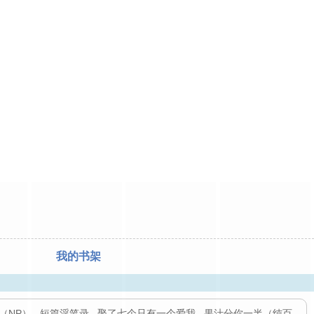
我的书架
（NP）
,
短篇淫笔录
,
娶了七个只有一个爱我
,
果汁分你一半（纯百