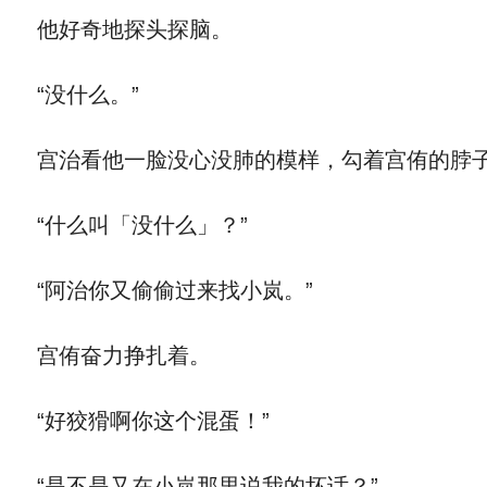
他好奇地探头探脑。
“没什么。”
宫治看他一脸没心没肺的模样，勾着宫侑的脖子
“什么叫「没什么」？”
“阿治你又偷偷过来找小岚。”
宫侑奋力挣扎着。
“好狡猾啊你这个混蛋！”
“是不是又在小岚那里说我的坏话？”