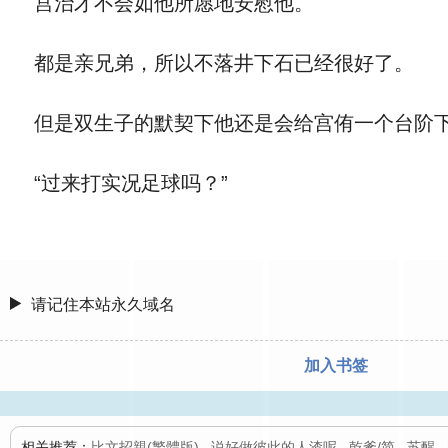
宫治才不会如他所愿地安慰他。
都是亲兄弟，所以不落井下石已经很好了。
但是双生子的默契下他还是会给宫侑一个台阶
“过来打实况足球吗？”
请记住本站永久域名
加入书签
相关推荐：
比文招親(繁體版)
,
说好做彼此的人渣呢
,
乾爹/简
,
苏醒
,