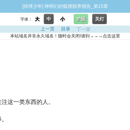
[排球少年] 神明们的狐狸驯养报告_第15章
大
中
小
护眼
关灯
字体：
上一页
目录
下一章
本站域名并非永久域名！随时会关闭!请到→→→点击这里
注这一类东西的人。
释。