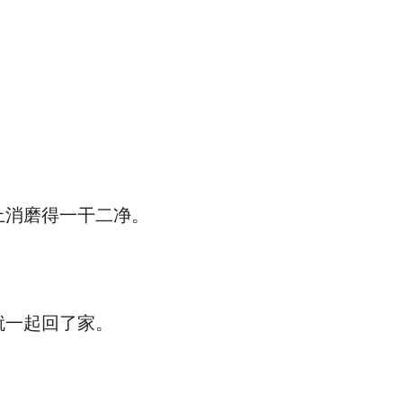
消磨得一干二净。
就一起回了家。