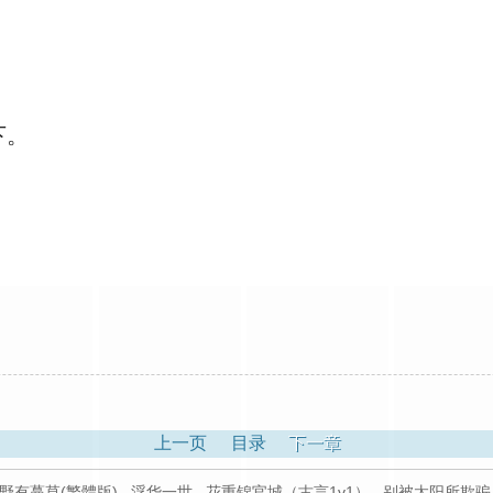
下。
上一页
目录
下一章
野有蔓草(繁體版)
,
浮华一世
,
花重锦官城（古言1v1）
,
别被太阳所欺骗