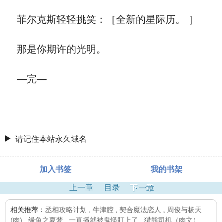
菲尔克斯轻轻挑笑：［全新的星际历。 ］
那是你期许的光明。
—完—
请记住本站永久域名
加入书签
我的书架
上一章
目录
下一章
相关推荐：
丞相攻略计划
,
牛津腔
,
契合魔法恋人
,
周俊与杨天
(肉)
,
缘鱼之夏梦
,
一直播就被鬼怪盯上了
,
猎熊司机（肉文）
,