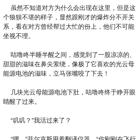
虽然不知道对方为什么会出现在这里，但是这
个狼狈不堪的样子，显然跟刚才的爆炸分不开关
系，看在对方曾经帮过大忙的份上，他们不可能
坐视不理。
咕噜咚半睡半醒之间，感觉到了一股凉凉的、
甜甜的滋味在鼻尖萦绕，像极了它喜欢的光云母
能源电池的滋味，立马张嘴咬了下去！
几块光云母能源电池下肚，咕噜咚终于睁开眼
睛醒了过来。
“叽叽？”我活过来了？
“嗯。”菲尔克斯用着翻译仪器，“你刚刚在飞行