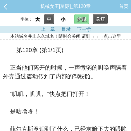
机械女王[星际]_第120章
首页
大
中
小
护眼
关灯
字体：
上一章
目录
下一章
本站域名并非永久域名！随时会关闭!请到→→→点击这里
第120章 (第1/1页)
正当他们离开的时候，一声微弱的叫唤声隔着
外壳通过震动传到了内部的驾驶舱。
“叽叽，叽叽。”快点把门打开！
是咕噜咚！
菲尔克斯意识到了什么，已经灰暗下去的眼眸