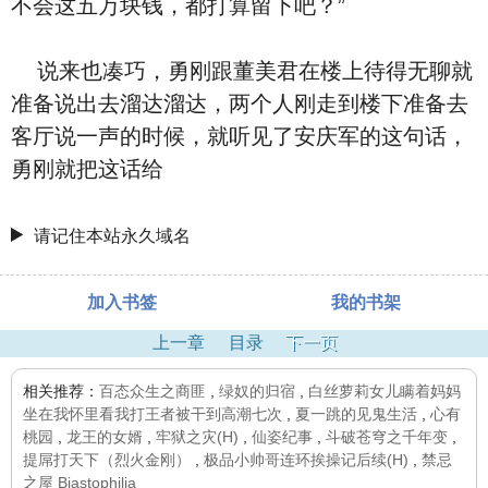
不会这五万块钱，都打算留下吧？”
说来也凑巧，勇刚跟董美君在楼上待得无聊就
准备说出去溜达溜达，两个人刚走到楼下准备去
客厅说一声的时候，就听见了安庆军的这句话，
勇刚就把这话给
请记住本站永久域名
加入书签
我的书架
上一章
目录
下一页
相关推荐：
百态众生之商匪
,
绿奴的归宿
,
白丝萝莉女儿瞒着妈妈
坐在我怀里看我打王者被干到高潮七次
,
夏一跳的见鬼生活
,
心有
桃园
,
龙王的女婿
,
牢狱之灾(H)
,
仙姿纪事
,
斗破苍穹之千年变
,
提屌打天下（烈火金刚）
,
极品小帅哥连环挨操记后续(H)
,
禁忌
之屋 Biastophilia