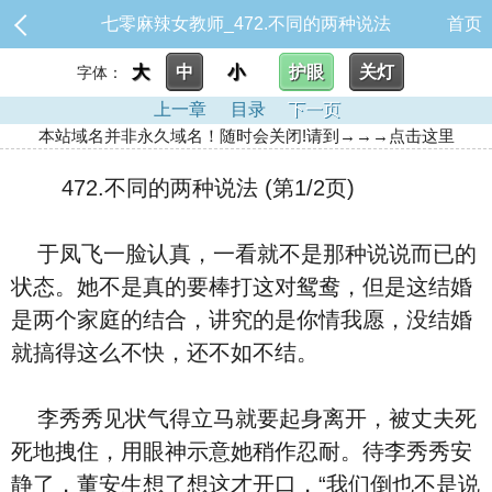
七零麻辣女教师_472.不同的两种说法
首页
大
中
小
护眼
关灯
字体：
上一章
目录
下一页
本站域名并非永久域名！随时会关闭!请到→→→点击这里
472.不同的两种说法 (第1/2页)
于凤飞一脸认真，一看就不是那种说说而已的
状态。她不是真的要棒打这对鸳鸯，但是这结婚
是两个家庭的结合，讲究的是你情我愿，没结婚
就搞得这么不快，还不如不结。
李秀秀见状气得立马就要起身离开，被丈夫死
死地拽住，用眼神示意她稍作忍耐。待李秀秀安
静了，董安生想了想这才开口，“我们倒也不是说