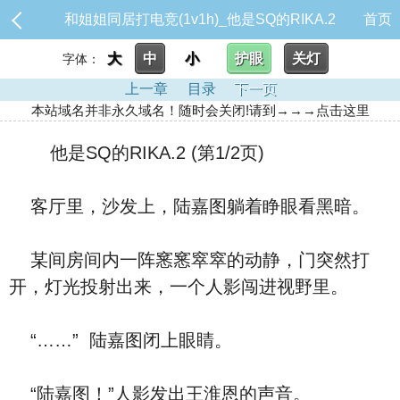
和姐姐同居打电竞(1v1h)_他是SQ的RIKA.2
首页
大
中
小
护眼
关灯
字体：
上一章
目录
下一页
本站域名并非永久域名！随时会关闭!请到→→→点击这里
他是SQ的RIKA.2 (第1/2页)
客厅里，沙发上，陆嘉图躺着睁眼看黑暗。
某间房间内一阵窸窸窣窣的动静，门突然打
开，灯光投射出来，一个人影闯进视野里。
“……” 陆嘉图闭上眼睛。
“陆嘉图！”人影发出王淮恩的声音。