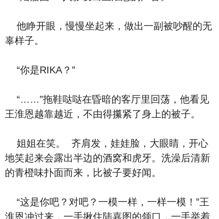
他睁开眼，慢慢坐起来，做出一副被吵醒的无
辜样子。
“你是RIKA？”
“……”拖鞋哒哒在昏暗的客厅里回荡，他看见
王淮恩越靠越近，不由得攥紧了身上的被子。
姐姐在笑。 齐肩发，娃娃脸，大眼睛，开心
地笑起来会露出半边的酒窝和虎牙。洗澡后清新
的青橙味扑面而来，比被子要好闻。
“这是你吧？对吧？一模一样，一样一模！”王
淮恩冲过来，一手揪住陆嘉图的领口，一手举着