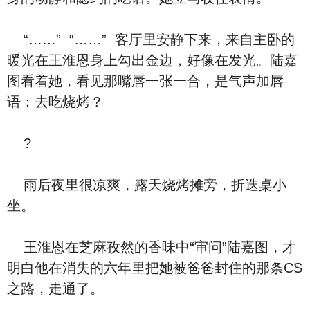
“……” “……” 客厅里安静下来，来自主卧的
暖光在王淮恩身上勾出金边，好像在发光。陆嘉
图看着她，看见那嘴唇一张一合，是气声加唇
语：去吃烧烤？
?
雨后夜里很凉爽，露天烧烤摊旁，折迭桌小
坐。
王淮恩在芝麻孜然的香味中“审问”陆嘉图，才
明白他在消失的六年里把她被爸爸封住的那条CS
之路，走通了。