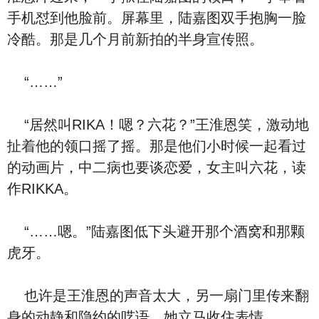
手机怼到他脸前。屏幕里，陆嘉图双手抱胸一脸
冷酷。那是几个月前新拍的半身宣传照。
“……”
“居然叫RIKA！嗯？六花？”王淮恩笑，激动地
扯着他的领口摇了摇。那是他们小时候一起看过
的动画片，中二病也要谈恋爱，女主叫六花，读
作RIKKA。
“……嗯。”陆嘉图低下头避开那个酒窝和那颗
虎牙。
也许是王淮恩的声音太大，另一扇门里传来翻
身的动静和隐约的呓语。她立马收住表情。