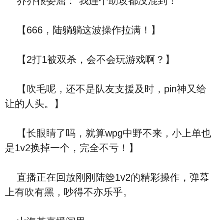
乔乔很委屈：“我连个助攻都没混到！”
【666，陆躺躺这波操作拉满！】
【2打1被双杀，会不会玩游戏啊？】
【吹毛呢，还不是队友支援及时，pin神又给
让的人头。】
【长眼睛了吗，就算wpg中野不来，小上单也
是1v2换掉一个，完全不亏！】
直播正在回放刚刚陆箜1v2的精彩操作，弹幕
上有吹有黑，吵得不亦乐乎。