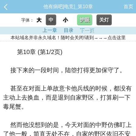
他有病吧[电竞]_第10章
首页
大
中
小
护眼
关灯
字体：
上一章
目录
下一页
本站域名并非永久域名！随时会关闭!请到→→→点击这里
第10章 (第1/2页)
接下来的一段时间，陆箜打得更加保守了。
甚至在对面上单故意卡他兵线的时候，都没有
主动上去换血，而是退到自家野区，打算刷一下
毒尾蟹。
然而他没想到的是，今天对面的中野仿佛盯上
了他一般，简直无处不在，自家的野区依旧不安