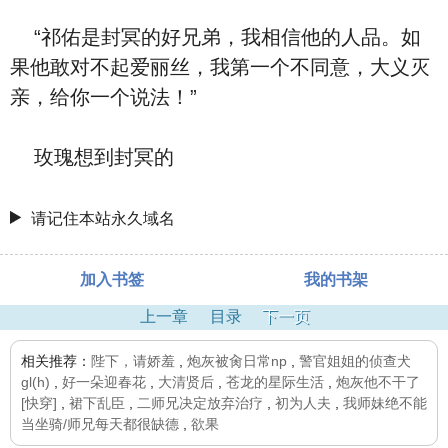
“祁佑是封冥的好兄弟，我相信他的人品。如
果他敢对不起爱丽丝，我第一个不同意，大义灭
亲，给你一个说法！”
玫瑰想到封冥的
请记住本站永久域名
加入书签
我的书架
上一章
目录
下一页
相关推荐：
陛下，请娇羞
,
炮灰被肏日常np
,
警官姐姐的侦查犬
gl(h)
,
好一朵迎春花
,
大清贤后
,
苍龙的星际生活
,
炮灰他不干了
[快穿]
,
裙下乱臣
,
二师兄决定放弃治疗
,
初为人夫
,
我师妹绝不能
当坐骑/师兄每天都很缺德
,
欲果