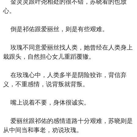
金灵灵跟叶尧相处的很不错，苏晓看的也放
心。
倒是祁佑跟爱丽丝，则是有些艰难。
玫瑰不同意爱丽丝找人类，她曾经在人类身上
栽跟头，自然担心女儿重蹈覆辙。
在玫瑰心中，人类多半是阴险狡诈，背信弃
义，不重感情，说背叛就背叛。
嘴上说着不要，身体很诚实。
爱丽丝跟祁佑的感情道路十分艰难，苏晓则是
从中间当和事老，劝说玫瑰。