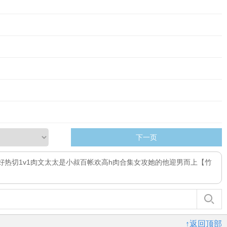
下一页
好热切1v1
肉文太太是小叔
百帐欢高h肉合集
女攻她的他
迎男而上【竹
↑返回顶部