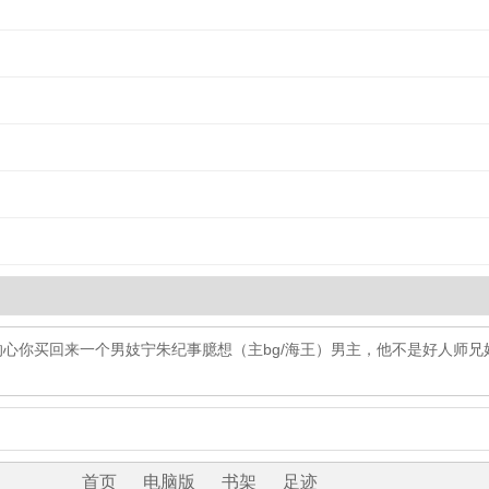
的心
你买回来一个男妓
宁朱纪事
臆想（主bg/海王）
男主，他不是好人
师兄
首页
电脑版
书架
足迹