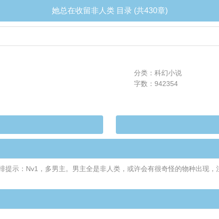
她总在收留非人类 目录 (共430章)
分类：科幻小说
字数：942354
【前排提示：Nv1，多男主。男主全是非人类，或许会有很奇怪的物种出现