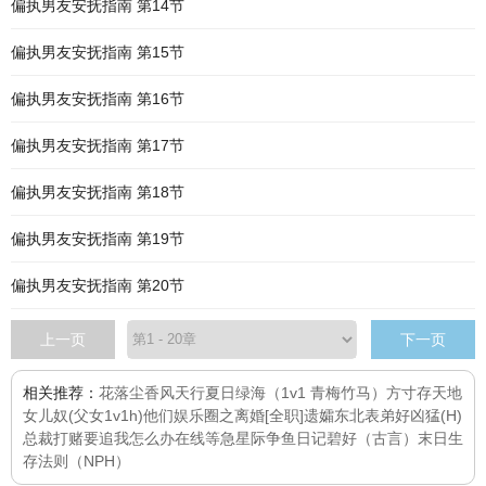
偏执男友安抚指南 第14节
偏执男友安抚指南 第15节
偏执男友安抚指南 第16节
偏执男友安抚指南 第17节
偏执男友安抚指南 第18节
偏执男友安抚指南 第19节
偏执男友安抚指南 第20节
上一页
下一页
相关推荐：
花落尘香风天行
夏日绿海（1v1 青梅竹马）
方寸存天地
女儿奴(父女1v1h)
他们
娱乐圈之离婚
[全职]遗孀
东北表弟好凶猛(H)
总裁打赌要追我怎么办在线等急
星际争鱼日记
碧好（古言）
末日生
存法则（NPH）