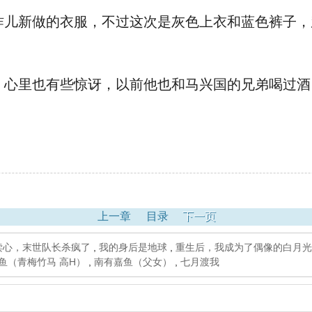
儿新做的衣服，不过这次是灰色上衣和蓝色裤子，
心里也有些惊讶，以前他也和马兴国的兄弟喝过酒
上一章
目录
下一页
读心，末世队长杀疯了
,
我的身后是地球
,
重生后，我成为了偶像的白月光（双
鱼（青梅竹马 高H）
,
南有嘉鱼（父女）
,
七月渡我