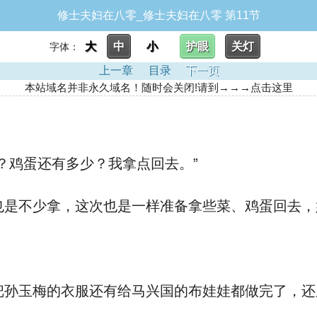
修士夫妇在八零_修士夫妇在八零 第11节
大
中
小
护眼
关灯
字体：
上一章
目录
下一页
本站域名并非永久域名！随时会关闭!请到→→→点击这里
？鸡蛋还有多少？我拿点回去。”
是不少拿，这次也是一样准备拿些菜、鸡蛋回去，
孙玉梅的衣服还有给马兴国的布娃娃都做完了，还