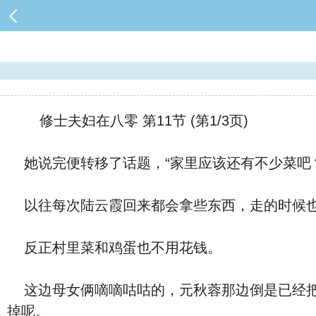
修士夫妇在八零 第11节 (第1/3页)
她说完便转移了话题，“家里应该还有不少菜吧
以往每次陆云霞回来都会拿些东西，走的时候也
反正村里菜和鸡蛋也不用花钱。
这边母女俩嘀嘀咕咕的，元秋蓉那边倒是已经把
掉呢。