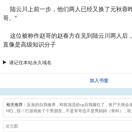
陆云川上前一步，他们两人已经又换了元秋蓉昨
哥。”
这位被称作赵哥的赵春方在见到陆云川两人后，
直像是高级知识分子
请记住本站永久域名
加入书签
相关推荐：
反派的自我修养
,
和前顶流炒cp后我爆红了
,
丧尸大佬会
HE)
,
惊！打游戏捡了个男朋友
,
不是哥哥也不是男妈妈（骨科）
,
双