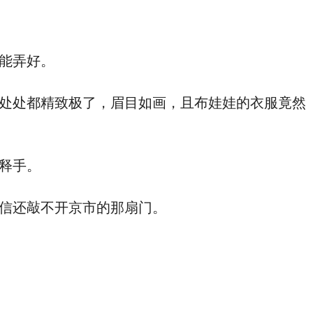
能弄好。
处处都精致极了，眉目如画，且布娃娃的衣服竟然
释手。
信还敲不开京市的那扇门。