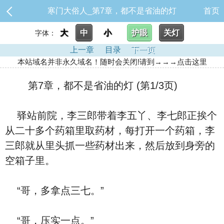
寒门大俗人_第7章，都不是省油的灯
首页
大
中
小
护眼
关灯
字体：
上一章
目录
下一页
本站域名并非永久域名！随时会关闭!请到→→→点击这里
第7章，都不是省油的灯 (第1/3页)
驿站前院，李三郎带着李五丫、李七郎正挨个
从二十多个药箱里取药材，每打开一个药箱，李
三郎就从里头抓一些药材出来，然后放到身旁的
空箱子里。
“哥，多拿点三七。”
“哥，压实一点。”