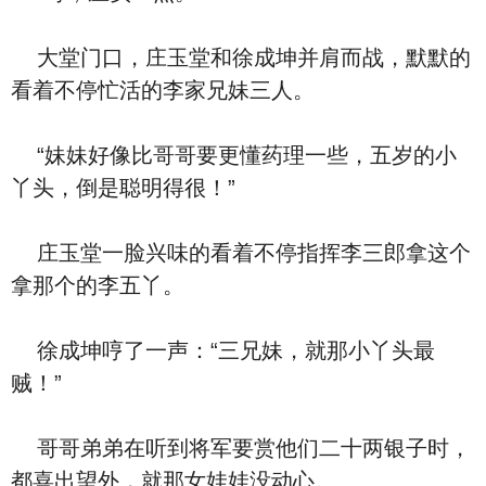
大堂门口，庄玉堂和徐成坤并肩而战，默默的
看着不停忙活的李家兄妹三人。
“妹妹好像比哥哥要更懂药理一些，五岁的小
丫头，倒是聪明得很！”
庄玉堂一脸兴味的看着不停指挥李三郎拿这个
拿那个的李五丫。
徐成坤哼了一声：“三兄妹，就那小丫头最
贼！”
哥哥弟弟在听到将军要赏他们二十两银子时，
都喜出望外，就那女娃娃没动心。