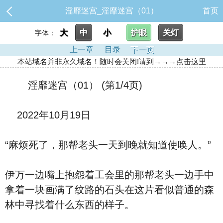
淫靡迷宫_淫靡迷宫（01）
首页
大
中
小
护眼
关灯
字体：
上一章
目录
下一页
本站域名并非永久域名！随时会关闭!请到→→→点击这里
淫靡迷宫（01） (第1/4页)
2022年10月19日
“麻烦死了，那帮老头一天到晚就知道使唤人。”
伊万一边嘴上抱怨着工会里的那帮老头一边手中
拿着一块画满了纹路的石头在这片看似普通的森
林中寻找着什么东西的样子。