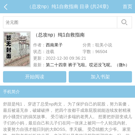
（总攻np）纯1自救指南 目录 (共24章)
首页
（总攻np）纯1自救指南
作者：
西南果子
分类：耽美小说
状态：连载
字数：96504
更新：2022-12-30 09:36:21
最新：
第二十四章 裤子飞啦。哎还没飞呢。（微h）
开始阅读
加入书架
手机简介
舒甜是纯1， 穿进了总受np肉文， 为了保护自己的屁股，努力装傻，
最后被逼无奈，破罐破摔， 把四个攻都干成靠屁股就能连续发射精液
的小骚货们的搞笑故事。 受①诡计多端的老男人。 想要把舒甜变成儿
子们的小妈，最后自己和儿子们在同一张床上被同一个人轮流内射。
攻要努力自强才能日到的大BOSS。李天赐。 受②炫酷大少爷。 家里