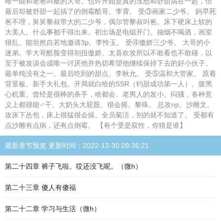
唯一能和老爸叫板的大哥。也许开始是真的没想和舒甜搞在一起，但
最后却被舒甜一起搞了的倒霉酷哥。李霄。 受③画家二少爷。 妈早死
爸不理，舅舅黎叔带大的二少爷，偶尔管黎叔叫爸。床下硬床上软的
大美人。什么事都干得出来。初出场是电锯开门。抽烟不喝酒，画室
很乱。能坦然自若地邀请3p。李怜玉。 受④傲娇三少爷。 大哥的小
迷弟。学大哥酷脸变得别扭傲娇。太喜欢攻所以不敢看也不敢碰，以
至于被攻误会成唯一讨厌他并热切希望他继续保持下去的好小伙子。
最单纯没有之一。最后吃到的甜点。李秋允。 受⑤温和大管家。 原着
背景板。新手大礼包。开局就白给的SSR（钓甜成功第一人）。腹黑
心机重。曾经是很棒的杀手，啥都会。老男人的发小。闷骚，各种意
义上都很能♂干。大奶头大屁股。很会摇。黎殊。 总攻np。沙雕文。
攻床下怂包，床上很猛很会操。全员菊洁，别的就不知道了。 受都有
点沙雕有点病，还有点倒霉。 【有个受是双性，你猜是谁】
最新章节预览 更新时间：2022-12-30 09:36:21
第二十四章 裤子飞啦。哎还没飞呢。（微h）
第二十三章 傻人有傻福
第二十二章 学习与生活（微h）