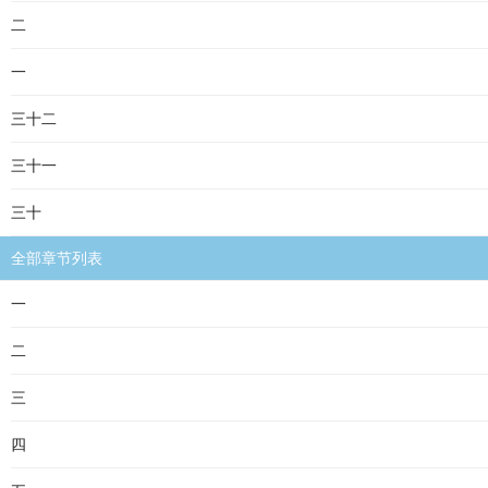
二
一
三十二
三十一
三十
全部章节列表
一
二
三
四