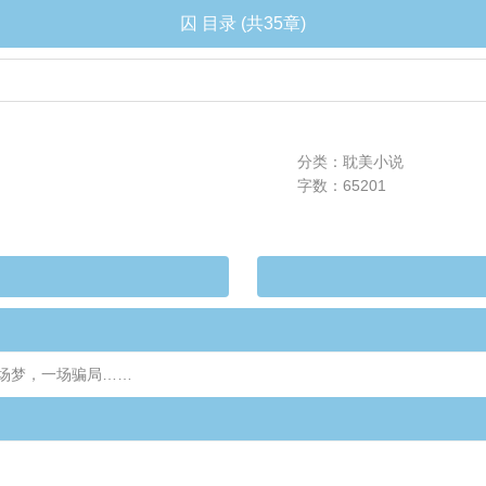
囚 目录 (共35章)
分类：耽美小说
字数：65201
场梦，一场骗局……