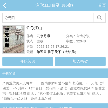
许你江山 目录 (共5章)
首页
许你江山
作者：
云兮月曦
分类：言情小说
状态：连载
字数：32948
更新：2022-12-27 17:26:21
最新：
第五章 执手天下（大结局）
开始阅读
加入书架
手机简介
严厉温柔美人儿将军 x 痴情傲娇可爱小皇帝 慕容虹 x 元旭（第
四爱，FM训诫） 那年春日，梨花雨下 是谁一袭红衣绝代风华 是谁惊
鸿一瞥刹那沦陷 他说， “我不要你上战场，我要娶姐姐为后” 她说，
“我愿以一己之身，还你江山永固”